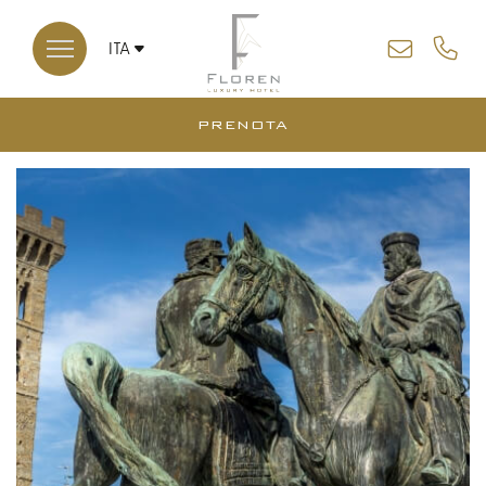
ITA
ENG
PRENOTA
*
*
ARRIVO
PARTENZA
CHIUDI
07
08
AGO
AGO
2026
2026
CAMERE
CODICE SCONTO