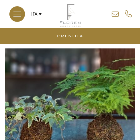
ITA
ENG
PRENOTA
*
*
ARRIVO
PARTENZA
CHIUDI
08
09
AGO
AGO
2026
2026
CAMERE
CODICE SCONTO