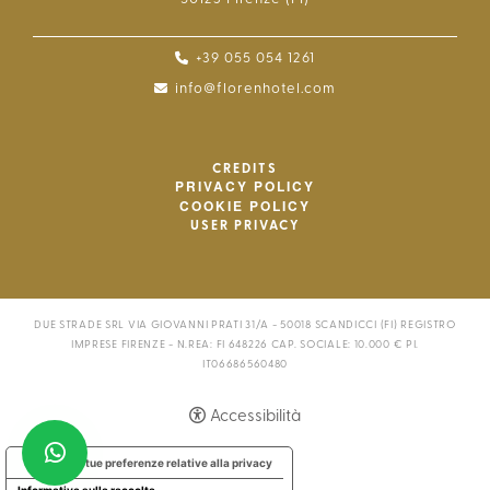
+39 055 054 1261
info@florenhotel.com
CREDITS
PRIVACY POLICY
COOKIE POLICY
USER PRIVACY
DUE STRADE SRL VIA GIOVANNI PRATI 31/A - 50018 SCANDICCI (FI) REGISTRO
IMPRESE FIRENZE - N.REA: FI 648226 CAP. SOCIALE: 10.000 € PI.
IT06686560480
Accessibilità
Le tue preferenze relative alla privacy